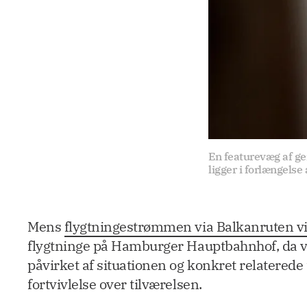
En featurevæg af ge
ligger i forlængelse
Mens
flygtningestrømmen via Balkanruten virk
flygtninge på Hamburger Hauptbahnhof, da vi
påvirket af situationen og konkret relatered
fortvivlelse over tilværelsen.