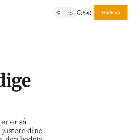
Søg
Hook op
dige
der er så
 justere dine
e, den bedste