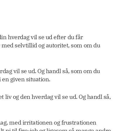
in hverdag vil se ud efter du får
med selvtillid og autoritet, som om du
verdag vil se ud. Og handl så, som om du
i en given situation.
t liv og den hverdag vil se ud. Og handl så,
ag, med irritationen og frustrationen
lt ni til fire-job og ligesom så mange andre