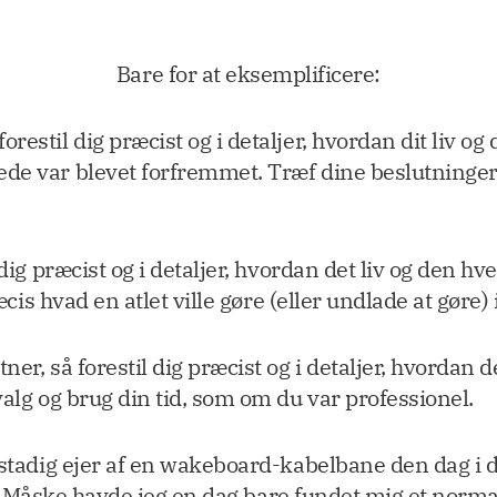
Bare for at eksemplificere:
stil dig præcist og i detaljer, hvordan dit liv og d
de var blevet forfremmet. Træf dine beslutninger 
dig præcist og i detaljer, hvordan det liv og den h
æcis hvad en atlet ville gøre (eller undlade at gøre) 
r, så forestil dig præcist og i detaljer, hvordan de
valg og brug din tid, som om du var professionel.
 stadig ejer af en wakeboard-kabelbane den dag i d
ved? Måske havde jeg en dag bare fundet mig et norma