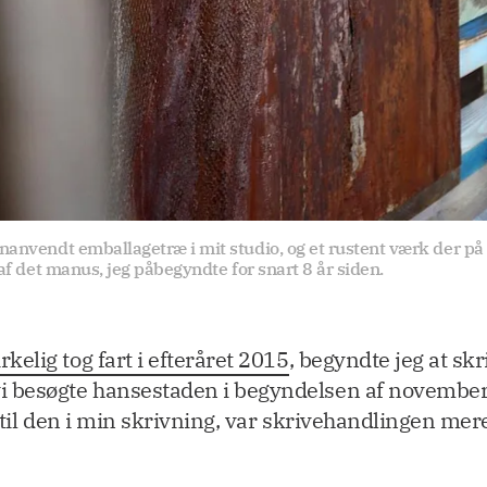
nanvendt emballagetræ i mit studio, og et rustent værk der p
 af det manus, jeg påbegyndte for snart 8 år siden.
elig tog fart i efteråret 2015
, begyndte jeg at skr
 besøgte hansestaden i begyndelsen af november,
e til den i min skrivning, var skrivehandlingen m