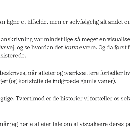
n ligne et tilfælde, men er selvfølgelig alt andet end 
skrivning var mindst lige så meget en visualiser
livsvej, og se hvordan det
kunne
være. Og da først f
sisterede.
krives, når atleter og iværksættere fortæller hvo
er (og kortslutte de indgroede gamle vaner).
uvigtige. Tværtimod er de historier vi fortæller os s
t, når jeg hørte atleter tale om at visualisere der