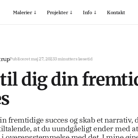
Malerier ↓
Projekter ↓
Info ↓
Kontakt
trup
Publiceret
maj 27, 2023
3 minutters læsetid
til dig din fremti
es
din fremtidige succes og skab et narrativ, 
 tiltalende, at du uundgåeligt ender med at
g i overensstemmelse med det. I mine øjn