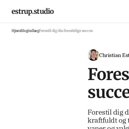
estrup.studio
Hjem
Blogindlæg
Forestil dig din fremtidige succes
Christian Es
Fores
succ
Forestil dig 
kraftfuldt og
vaner og val