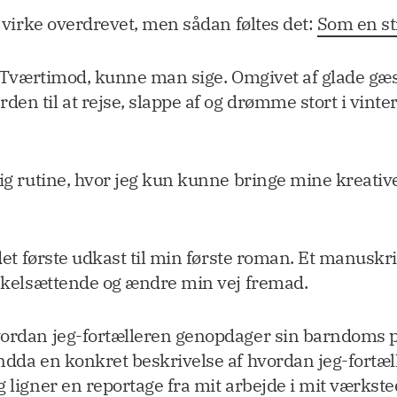
 virke overdrevet, men sådan føltes det:
Som en st
er. Tværtimod, kunne man sige. Omgivet af glade 
den til at rejse, slappe af og drømme stort i vin
ig rutine, hvor jeg kun kunne bringe mine kreative 
.
 det første udkast til min første roman. Et manuskr
t skelsættende og ændre min vej fremad.
vordan jeg-fortælleren genopdager sin barndoms p
endda en konkret beskrivelse af hvordan jeg-fortæ
 ligner en reportage fra mit arbejde i mit værksted.