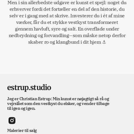
Men i sin allerbedste udgave er kunst et spejl: noget du
erhverver fordi det fortæller en del af den historie, du
selv er i gang med at skrive. Investerer du i ét af mine
værker, får du et stykke vestkyst transformeret
gennem havluft, syre og salt. En overflade under
nedbrydning og forvandling—som måske netop derfor
skaber ro og klangbund i dit hjem ⚓
estrup.studio
Jeg er Christian Estrup: Min kunst er nøjagtigt så rå og
vejrslået som den vestkyst du elsker, og vender tilbage
til igen og igen.
Malerier til salg