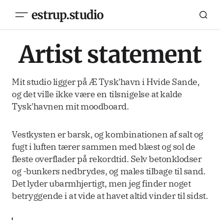
estrup.studio
Artist statement
Mit studio ligger på Æ Tysk'havn i Hvide Sande,
og det ville ikke være en tilsnigelse at kalde
Tysk'havnen mit moodboard.
Vestkysten er barsk, og kombinationen af salt og
fugt i luften tærer sammen med blæst og sol de
fleste overflader på rekordtid. Selv betonklodser
og -bunkers nedbrydes, og males tilbage til sand.
Det lyder ubarmhjertigt, men jeg finder noget
betryggende i at vide at havet altid vinder til sidst.