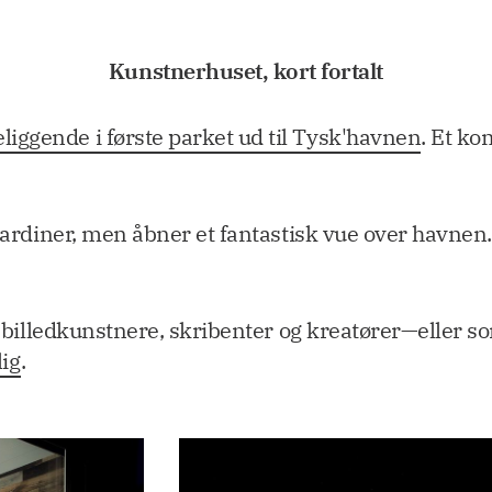
Kunstnerhuset, kort fortalt
iggende i første parket ud til Tysk'havnen
. Et ko
 gardiner, men åbner et fantastisk vue over havnen
or billedkunstnere, skribenter og kreatører—eller
lig
.