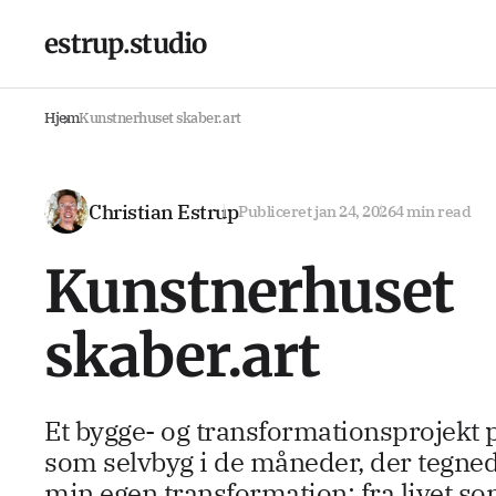
estrup.studio
Hjem
Kunstnerhuset skaber.art
Christian Estrup
Publiceret
jan 24, 2026
4 min read
Kunstnerhuset
skaber.art
Et bygge- og transformationsprojekt 
som selvbyg i de måneder, der tegned
min egen transformation: fra livet s