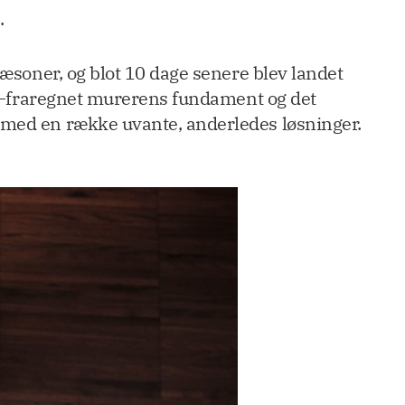
.
sæsoner, og blot 10 dage senere blev landet
set—fraregnet murerens fundament og det
e med en række uvante, anderledes løsninger.