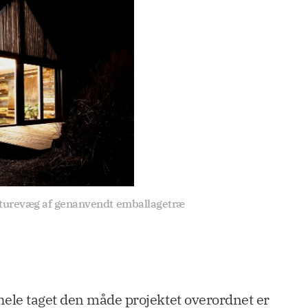
aturevæg af genanvendt emballagetræ
t hele taget den måde projektet overordnet er