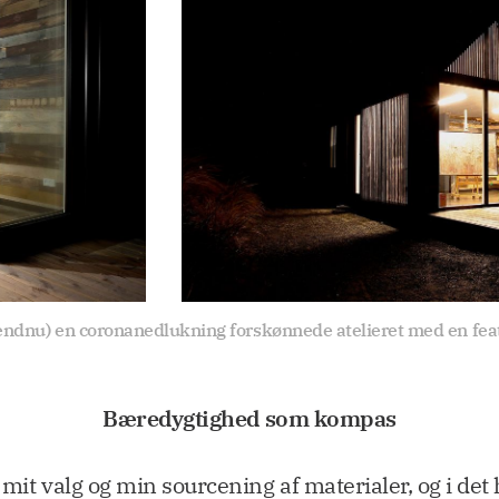
(endnu) en coronanedlukning forskønnede atelieret med en fe
Bæredygtighed som kompas
i mit valg og min sourcening af materialer, og i de