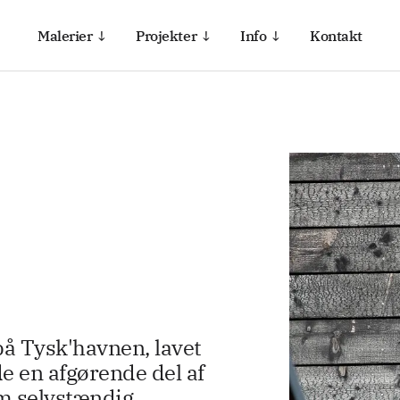
Malerier ↓
Projekter ↓
Info ↓
Kontakt
på Tysk'havnen, lavet
e en afgørende del af
om selvstændig