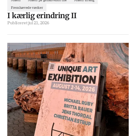
Maleri
Maleri på genanvendt træ
Maleri til salg
Fremhævede værker
I kærlig erindring II
Publiceret
jul 21, 2026