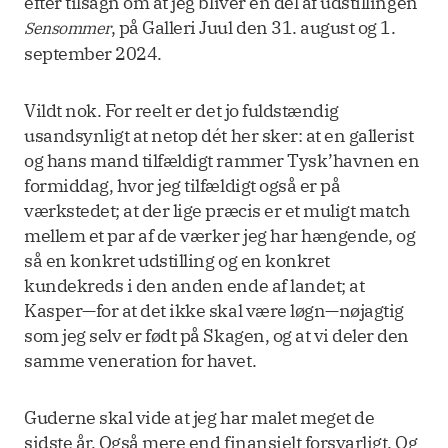
efter tilsagn om at jeg bliver en del af udstillingen
, på Galleri Juul den 31. august og 1.
Sensommer
september 2024.
Vildt nok. For reelt er det jo fuldstændig
usandsynligt at netop dét her sker: at en gallerist
og hans mand tilfældigt rammer Tysk’havnen en
formiddag, hvor jeg tilfældigt også er på
værkstedet; at der lige præcis er et muligt match
mellem et par af de værker jeg har hængende, og
så en konkret udstilling og en konkret
kundekreds i den anden ende af landet; at
Kasper—for at det ikke skal være løgn—nøjagtig
som jeg selv er født på Skagen, og at vi deler den
samme veneration for havet.
Guderne skal vide at jeg har malet meget de
sidste år. Også mere end finansielt forsvarligt. Og