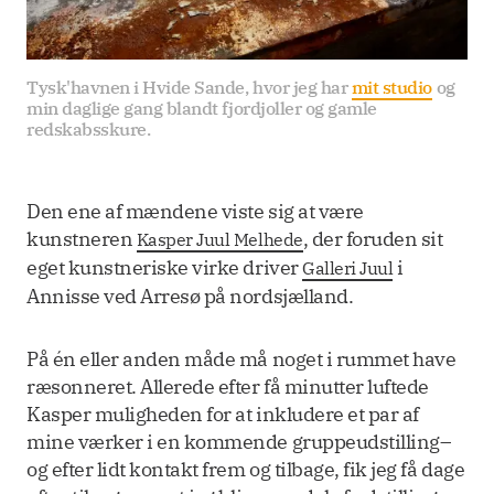
Tysk'havnen i Hvide Sande, hvor jeg har 
mit studio
 og 
min daglige gang blandt fjordjoller og gamle 
redskabsskure.
Den ene af mændene viste sig at være
kunstneren
, der foruden sit
Kasper Juul Melhede
eget kunstneriske virke driver
i
Galleri Juul
Annisse ved Arresø på nordsjælland.
På én eller anden måde må noget i rummet have
ræsonneret. Allerede efter få minutter luftede
Kasper muligheden for at inkludere et par af
mine værker i en kommende gruppeudstilling–
og efter lidt kontakt frem og tilbage, fik jeg få dage