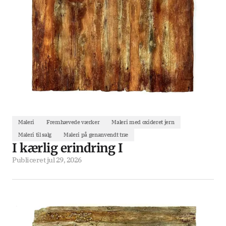
Maleri
Fremhævede værker
Maleri med oxideret jern
Maleri til salg
Maleri på genanvendt træ
I kærlig erindring I
Publiceret
jul 29, 2026