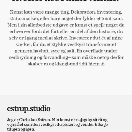
Kunst kan være mange ting. Dekoration, investering,
statusmarkør, eller bare noget der fylder et tomt søm.
Men i sin allerbedste udgave er kunst et spejl: noget du
erhverver fordi det fortæller en del af den historie, du
selv er i gang med at skrive. Investerer du i ét af mine
værker, får du et stykke vestkyst transformeret
gennem havluft, syre og salt. En overflade under
nedbrydning og forvandling—som måske netop derfor
skaber ro og klangbund i dit hjem ⚓
estrup.studio
Jeg er Christian Estrup: Min kunst er nøjagtigt så rå og
vejrslået som den vestkyst du elsker, og vender tilbage
til igen og igen.