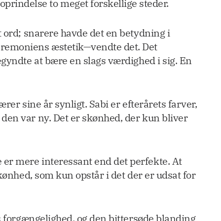
prindelse to meget forskellige steder.
t ord; snarere havde det en betydning i
eremoniens æstetik—vendte det. Det
egyndte at bære en slags værdighed i sig. En
rer sine år synligt. Sabi er efterårets farver,
den var ny. Det er skønhed, der kun bliver
er mere interessant end det perfekte. At
kønhed, som kun opstår i det der er udsat for
s forgængelighed, og den bittersøde blanding