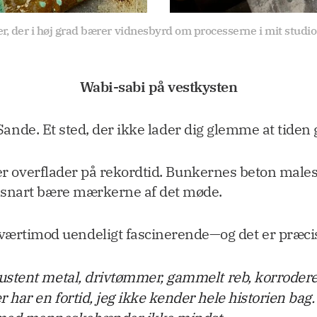
 der i høj grad bærer vidnesbyrd om processerne i mit studio
Wabi-sabi på vestkysten
Sande. Et sted, der ikke lader dig glemme at tiden 
er overflader på rekordtid. Bunkernes beton males t
 snart bære mærkerne af det møde.
tværtimod uendeligt fascinerende—og det er præci
ustent metal, drivtømmer, gammelt reb, korroderet
har en fortid, jeg ikke kender hele historien bag. 