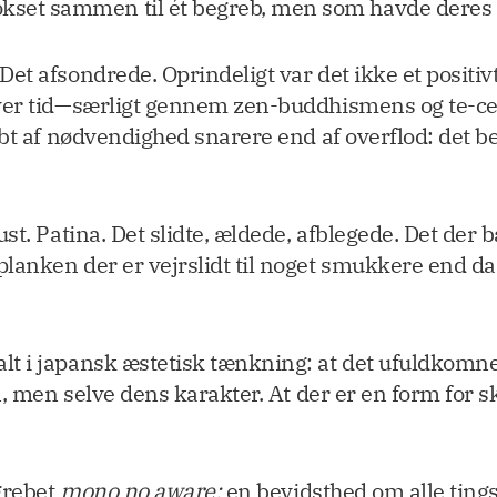
vokset sammen til ét begreb, men som havde deres o
t afsondrede. Oprindeligt var det ikke et positiv
over tid—særligt gennem zen-buddhismens og te-c
bt af nødvendighed snarere end af overflod: det b
. Patina. Det slidte, ældede, afblegede. Det der bæ
anken der er vejrslidt til noget smukkere end da 
t i japansk æstetisk tænkning: at det ufuldkomne 
n, men selve dens karakter. At der er en form for s
grebet
mono no aware
:
en bevidsthed om alle ting