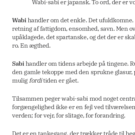
Wabi-sabi er japansk. To ord, der er 
Wabi
handler om det enkle. Det ufuldkomne. De
retning af fattigdom, ensomhed, savn. Men 
upåklagede, det spartanske, og det der er ska
ro. En ægthed.
Sabi
handler om tidens arbejde på tingene. Rust
den gamle tekoppe med den sprukne glasur, pl
mulig
fordi
tiden er gået.
Tilsammen peger wabi-sabi mod noget central
forgængelighed ikke er en fejl ved tilværelse
verden; for vejr, for slitage, for forandring.
Det er en tankegang, der trækker tråde til be