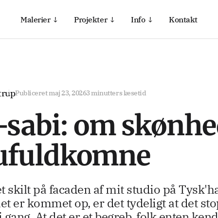
Malerier ↓
Projekter ↓
Info ↓
Kontakt
trup
Publiceret
maj 23, 2026
3 minutters læsetid
-sabi: om skønh
 ufuldkomne
 skilt på facaden af mit studio på Tysk'
et er kommet op, er det tydeligt at det sto
i gang. At det er et begreb, folk enten ken