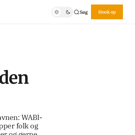
Søg
Hook op
eden
havnen: WABI-
pper folk og
der og gerne