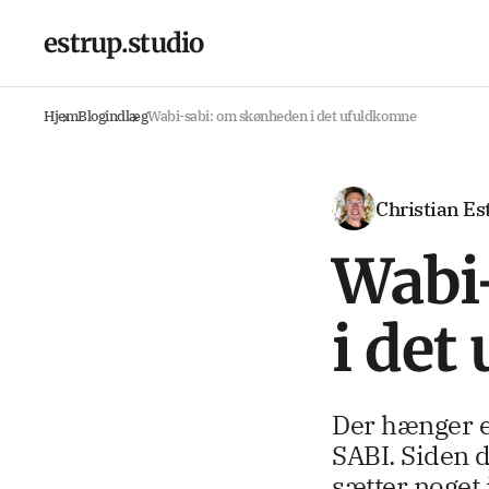
estrup.studio
Hjem
Blogindlæg
Wabi-sabi: om skønheden i det ufuldkomne
Christian Es
Wabi
i det
Der hænger et
SABI. Siden d
sætter noget 