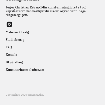
Jeg er Christian Estrup: Min kunst er nøjagtigt så rå og
vejrslået som den vestkyst du elsker, og vender tilbage
til igen og igen.
Malerier til salg
Studiobesøg
FAQ
Kontakt
Blogindlæg
Kunstnerhuset skaber.art
Copyright © 2026 estrup.studio.