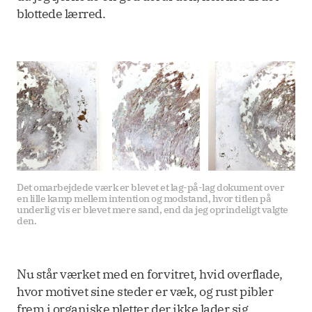
blottede lærred.
Det omarbejdede værk er blevet et lag-på-lag dokument over 
en lille kamp mellem intention og modstand, hvor titlen på 
underlig vis er blevet mere sand, end da jeg oprindeligt valgte 
den.
Nu står værket med en forvitret, hvid overflade,
hvor motivet sine steder er væk, og rust pibler
frem i organiske pletter der ikke lader sig