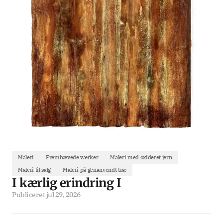
Maleri
Fremhævede værker
Maleri med oxideret jern
Maleri til salg
Maleri på genanvendt træ
I kærlig erindring I
Publiceret
jul 29, 2026