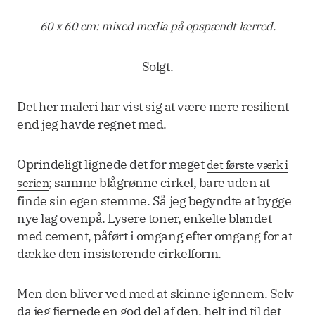
60 x 60 cm: mixed media på opspændt lærred.
Solgt.
Det her maleri har vist sig at være mere resilient
end jeg havde regnet med.
Oprindeligt lignede det for meget
det første værk i
; samme blågrønne cirkel, bare uden at
serien
finde sin egen stemme. Så jeg begyndte at bygge
nye lag ovenpå. Lysere toner, enkelte blandet
med cement, påført i omgang efter omgang for at
dække den insisterende cirkelform.
Men den bliver ved med at skinne igennem. Selv
da jeg fjernede en god del af den, helt ind til det