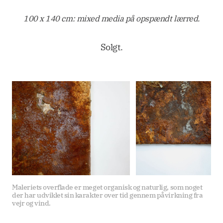
100 x 140 cm: mixed media på opspændt lærred.
Solgt.
Maleriets overflade er meget organisk og naturlig, som noget 
der har udviklet sin karakter over tid gennem påvirkning fra 
vejr og vind.