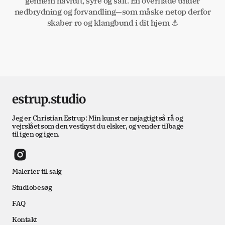
gennem havluft, syre og salt. En overflade under
nedbrydning og forvandling—som måske netop derfor
skaber ro og klangbund i dit hjem ⚓
estrup.studio
Jeg er Christian Estrup: Min kunst er nøjagtigt så rå og
vejrslået som den vestkyst du elsker, og vender tilbage
til igen og igen.
Malerier til salg
Studiobesøg
FAQ
Kontakt