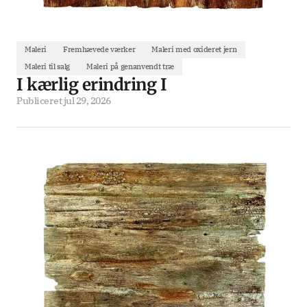
Maleri
Fremhævede værker
Maleri med oxideret jern
Maleri til salg
Maleri på genanvendt træ
I kærlig erindring I
Publiceret
jul 29, 2026