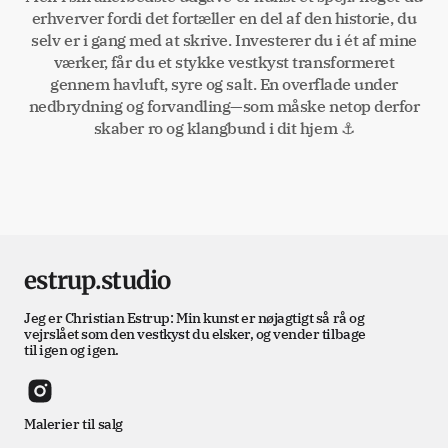
erhverver fordi det fortæller en del af den historie, du
selv er i gang med at skrive. Investerer du i ét af mine
værker, får du et stykke vestkyst transformeret
gennem havluft, syre og salt. En overflade under
nedbrydning og forvandling—som måske netop derfor
skaber ro og klangbund i dit hjem ⚓
estrup.studio
Jeg er Christian Estrup: Min kunst er nøjagtigt så rå og
vejrslået som den vestkyst du elsker, og vender tilbage
til igen og igen.
Malerier til salg