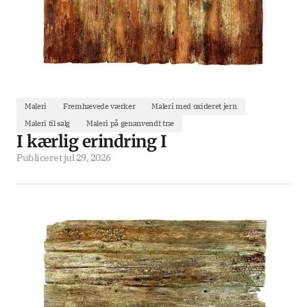
Maleri
Fremhævede værker
Maleri med oxideret jern
Maleri til salg
Maleri på genanvendt træ
I kærlig erindring I
Publiceret
jul 29, 2026