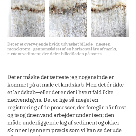
Det er et overvejende hvidt, udvasket billede—næsten 
monokromt—gennemskåret af en horisontal åre af mørkt, 
rustent sediment, der deler billedfladen på tværs.
Det er måske det tætteste jeg nogensinde er
kommet på at male et landskab. Men det ér ikke
et landskab—eller det er det i hvert fald ikke
nødvendigvis. Det er lige så meget en
registrering af de processer, der foregår når frost
og tø og drænvand arbejder under isen; den
måde underliggende lag af sediment og okker
skinner igennem præcis som vi kan se det ude