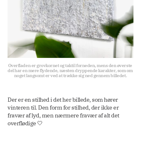
Overfladen er grovkornet og taktil forneden, mens den øverste 
del har en mere flydende, næsten dryppende karakter, som om 
noget langsomt er ved at trække sig ned gennem billedet.
Der er en stilhed i det her billede, som hører
vinteren til. Den form for stilhed, der ikke er
fravær af lyd, men nærmere fravær af alt det
overflødige 🤍