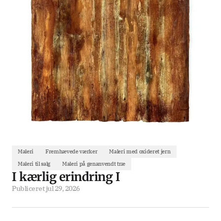
Maleri
Fremhævede værker
Maleri med oxideret jern
Maleri til salg
Maleri på genanvendt træ
I kærlig erindring I
Publiceret
jul 29, 2026