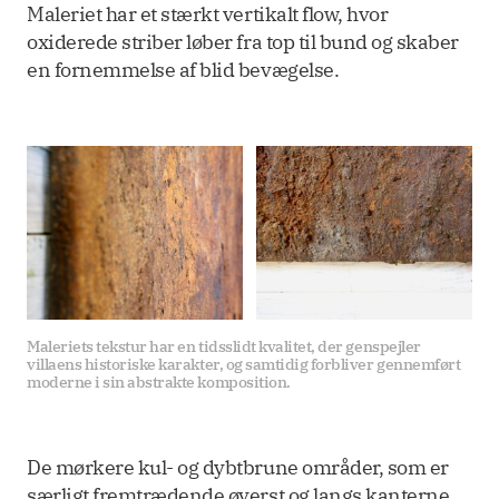
Maleriet har et stærkt vertikalt flow, hvor
oxiderede striber løber fra top til bund og skaber
en fornemmelse af blid bevægelse.
Maleriets tekstur har en tidsslidt kvalitet, der genspejler 
villaens historiske karakter, og samtidig forbliver gennemført 
moderne i sin abstrakte komposition.
De mørkere kul- og dybtbrune områder, som er
særligt fremtrædende øverst og langs kanterne,