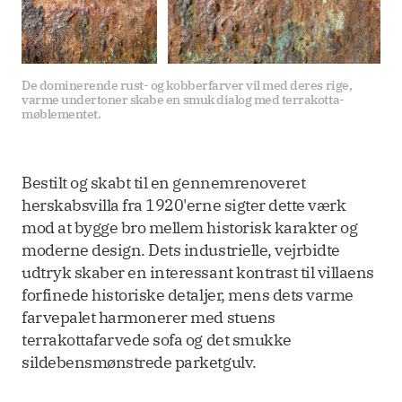
De dominerende rust- og kobberfarver vil med deres rige, 
varme undertoner skabe en smuk dialog med terrakotta-
møblementet.
Bestilt og skabt til en gennemrenoveret
herskabsvilla fra 1920'erne sigter dette værk
mod at bygge bro mellem historisk karakter og
moderne design. Dets industrielle, vejrbidte
udtryk skaber en interessant kontrast til villaens
forfinede historiske detaljer, mens dets varme
farvepalet harmonerer med stuens
terrakottafarvede sofa og det smukke
sildebensmønstrede parketgulv.